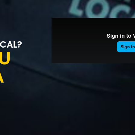
OCAL?
TU
A